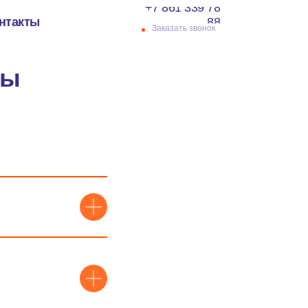
+7 861 339 78
нтакты
88
Заказать звонок
сы