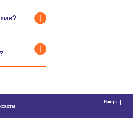
ятие?
?
Наверх
нтакты