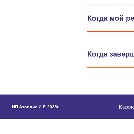
Когда мой р
Когда завер
ИП Азоидис И.Р. 2025г.
Катало