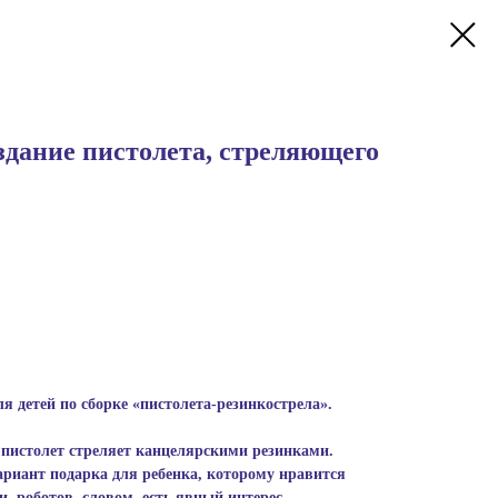
здание пистолета, стреляющего
я детей по сборке «пистолета-резинкострела».
 пистолет стреляет канцелярскими резинками.
ариант подарка для ребенка, которому нравится
, роботов, словом, есть явный интерес