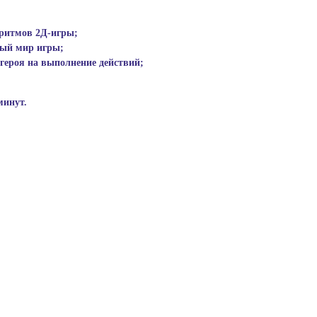
оритмов 2Д-игры;
ный мир игры;
 героя на выполнение действий;
минут.