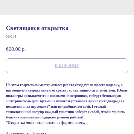
Светящаяся открытка
SKU:
600,00
р.
В КОРЗИНУ
На этом творческом мастер-классе ребята создадут не просто поделку, а
настоящую интерактивную открытку со светящимися элементами. Юные
инженеры познакомятся с основами электроники, соберут безопасную
электрическую цепь прямо на бумаге и установят яркие светодиоды для
подсветки глаз персонажа* или волшебных деталей. Готовый
технологичный шедевр каждый участник заберёт с собой, чтобы удивить
близких необычным подарком ручной работы!
*Открытка может отличаться по форме и цвету.
Длительность - 50 минут